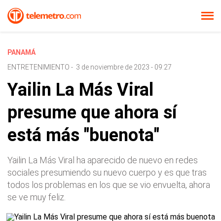
PANAMÁ
ENTRETENIMIENTO
-
3 de noviembre de 2023 - 09:27
Yailin La Más Viral
presume que ahora sí
está más "buenota"
Yailin La Más Viral ha aparecido de nuevo en redes
sociales presumiendo su nuevo cuerpo y es que tras
todos los problemas en los que se vio envuelta, ahora
se ve muy feliz.