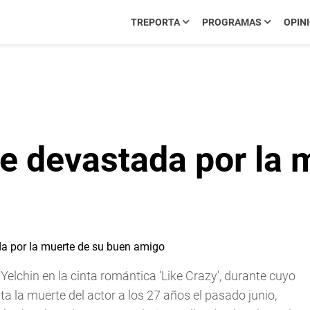
TREPORTA
PROGRAMAS
OPIN
ue devastada por la
Yelchin en la cinta romántica 'Like Crazy', durante cuyo
 la muerte del actor a los 27 años el pasado junio,