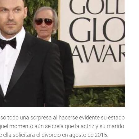
so todo una sorpresa al hacerse evidente su estado
quel momento aún se creía que la actriz y su marido
lla solicitara el divorcio en agosto de 2015.