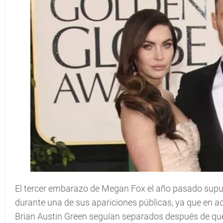
El tercer embarazo de Megan Fox el año pasado supu
durante una de sus apariciones públicas, ya que en a
Brian Austin Green seguían separados después de que e