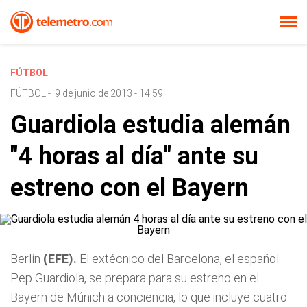
FÚTBOL
FÚTBOL
-
9 de junio de 2013 - 14:59
Guardiola estudia alemán
"4 horas al día" ante su
estreno con el Bayern
Berlín
(EFE).
El extécnico del Barcelona, el español
Pep Guardiola, se prepara para su estreno en el
Bayern de Múnich a conciencia, lo que incluye cuatro