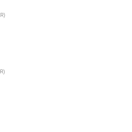
ER)
R)