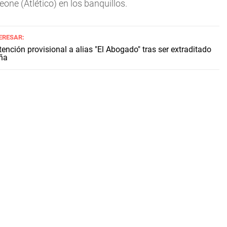
one (Atlético) en los banquillos.
ERESAR:
ención provisional a alias "El Abogado" tras ser extraditado
ña