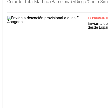
Gerardo 'Tata' Martino (Barcelona) yDiego 'Cholo' Sime
TE PUEDE INT
Envían a det
desde Espa