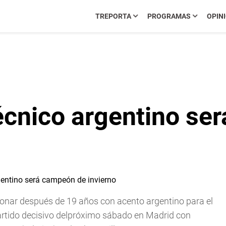
TREPORTA
PROGRAMAS
OPIN
técnico argentino se
asonar después de 19 años con acento argentino para el
partido decisivo delpróximo sábado en Madrid con