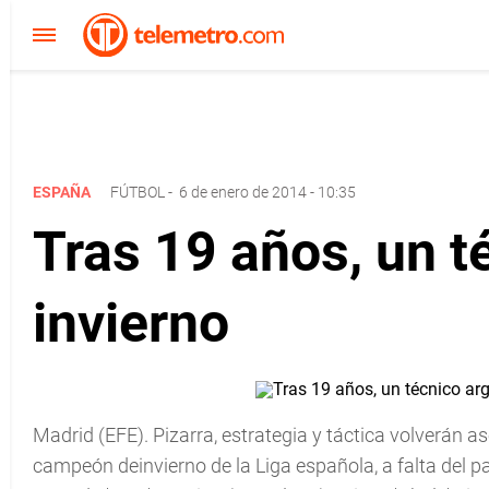
ESPAÑA
FÚTBOL
-
6 de enero de 2014 - 10:35
Tras 19 años, un 
invierno
Madrid (EFE). Pizarra, estrategia y táctica volverán 
campeón deinvierno de la Liga española, a falta del 