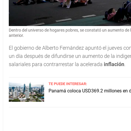
Dentro del universo de hogares pobres, se constató un aumento de l
anterior.
El gobierno de Alberto Fernández apuntó el jueves con
un día después de difundirse un aumento de la indige
salariales para contrarrestar la acelerada
inflación
.
TE PUEDE INTERESAR:
Panamá coloca USD369.2 millones en de