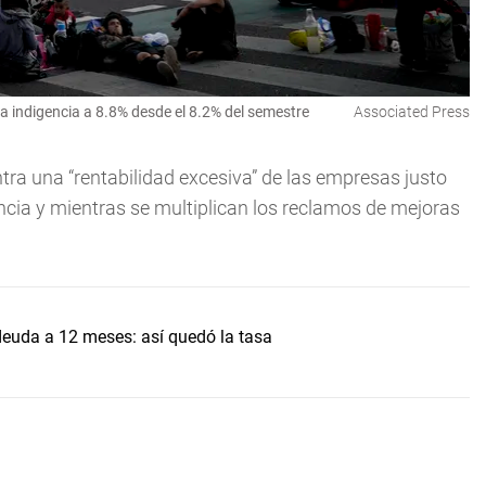
a indigencia a 8.8% desde el 8.2% del semestre
Associated Press
tra una “rentabilidad excesiva” de las empresas justo
ncia y mientras se multiplican los reclamos de mejoras
uda a 12 meses: así quedó la tasa