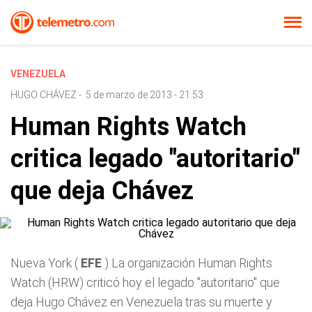
VENEZUELA
HUGO CHÁVEZ
-
5 de marzo de 2013 - 21:53
Human Rights Watch
critica legado "autoritario"
que deja Chávez
Nueva York (
EFE
) La organización Human Rights
Watch (HRW) criticó hoy el legado "autoritario" que
deja Hugo Chávez en Venezuela tras su muerte y