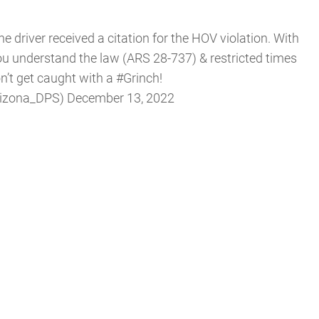
 the driver received a citation for the HOV violation. With
 you understand the law (ARS 28-737) & restricted times
n’t get caught with a
#Grinch
!
Arizona_DPS)
December 13, 2022