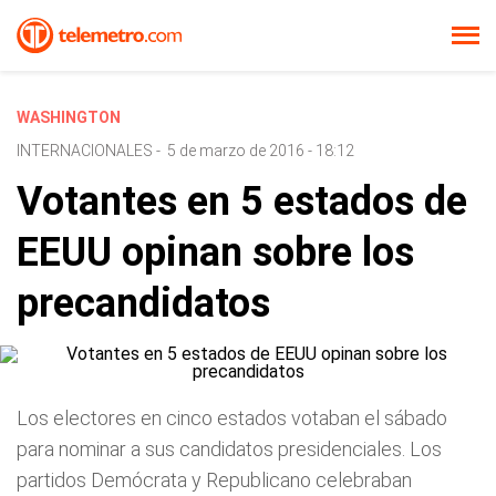
WASHINGTON
INTERNACIONALES
-
5 de marzo de 2016 - 18:12
Votantes en 5 estados de
EEUU opinan sobre los
precandidatos
Los electores en cinco estados votaban el sábado
para nominar a sus candidatos presidenciales. Los
partidos Demócrata y Republicano celebraban