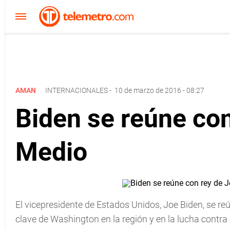
AMAN
INTERNACIONALES
-
10 de marzo de 2016 - 08:27
Biden se reúne con
Medio
El vicepresidente de Estados Unidos, Joe Biden, se reún
clave de Washington en la región y en la lucha contra