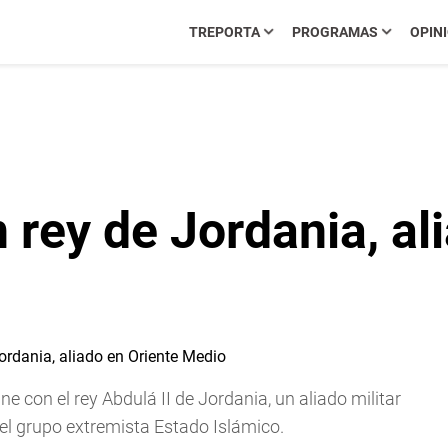
TREPORTA
PROGRAMAS
OPIN
 rey de Jordania, al
e con el rey Abdulá II de Jordania, un aliado militar
 el grupo extremista Estado Islámico.