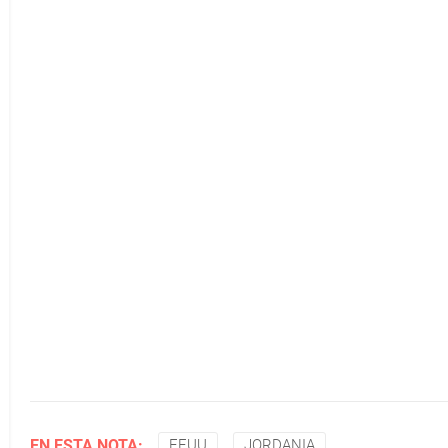
EN ESTA NOTA:
EEUU
JORDANIA