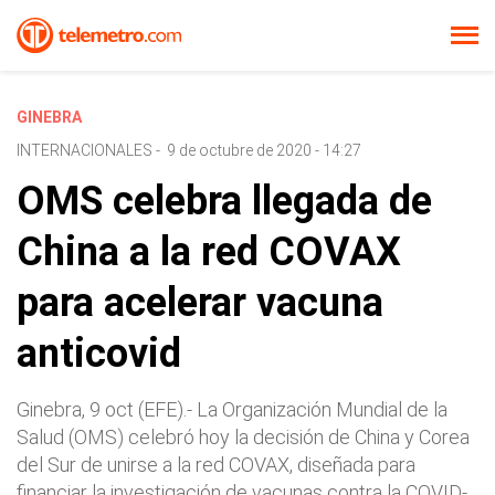
GINEBRA
INTERNACIONALES
-
9 de octubre de 2020 - 14:27
OMS celebra llegada de
China a la red COVAX
para acelerar vacuna
anticovid
Ginebra, 9 oct (EFE).- La Organización Mundial de la
Salud (OMS) celebró hoy la decisión de China y Corea
del Sur de unirse a la red COVAX, diseñada para
financiar la investigación de vacunas contra la COVID-