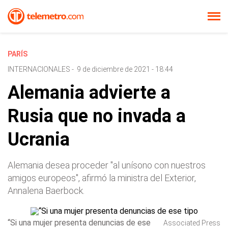
PARÍS
INTERNACIONALES
-
9 de diciembre de 2021 - 18:44
Alemania advierte a
Rusia que no invada a
Ucrania
Alemania desea proceder "al unísono con nuestros
amigos europeos", afirmó la ministra del Exterior,
Annalena Baerbock.
“Si una mujer presenta denuncias de ese
Associated Press