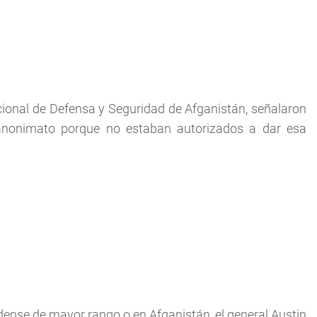
ional de Defensa y Seguridad de Afganistán, señalaron
 anonimato porque no estaban autorizados a dar esa
dense de mayor rango o en Afganistán, el general Austin