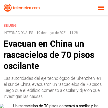
BEIJING
INTERNACIONALES
-
19 de mayo de 2021 - 11:28
Evacuan en China un
rascacielos de 70 pisos
oscilante
Las autoridades del eje tecnológico de Shenzhen, en
el sur de China, evacuaron un rascacielos de 70 pisos
luego que el edificio comenzó a oscilar y dijeron que
investigan las causas.