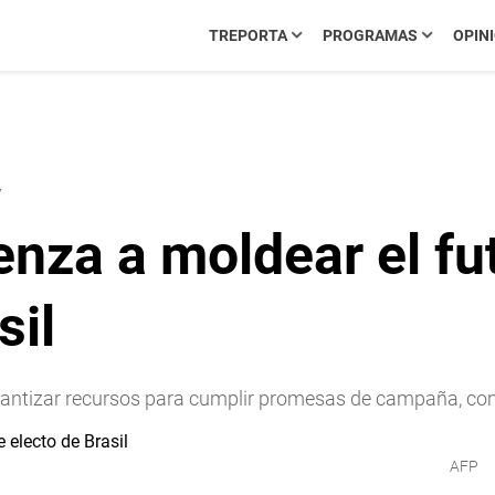
TREPORTA
PROGRAMAS
OPIN
7
enza a moldear el fu
sil
arantizar recursos para cumplir promesas de campaña, com
AFP