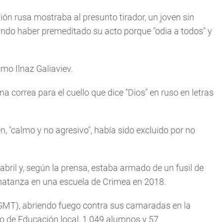
sión rusa mostraba al presunto tirador, un joven sin
ndo haber premeditado su acto porque "odia a todos" y
mo Ilnaz Galiaviev.
na correa para el cuello que dice "Dios" en ruso en letras
en, "calmo y no agresivo", había sido excluido por no
abril y, según la prensa, estaba armado de un fusil de
 matanza en una escuela de Crimea en 2018.
GMT), abriendo fuego contra sus camaradas en la
rio de Educación local, 1.049 alumnos y 57