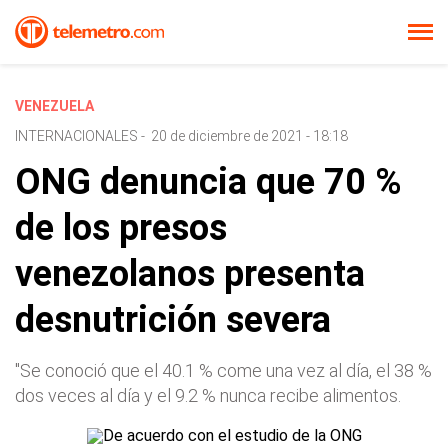
VENEZUELA
INTERNACIONALES
-
20 de diciembre de 2021 - 18:18
ONG denuncia que 70 %
de los presos
venezolanos presenta
desnutrición severa
"Se conoció que el 40.1 % come una vez al día, el 38 %
dos veces al día y el 9.2 % nunca recibe alimentos.