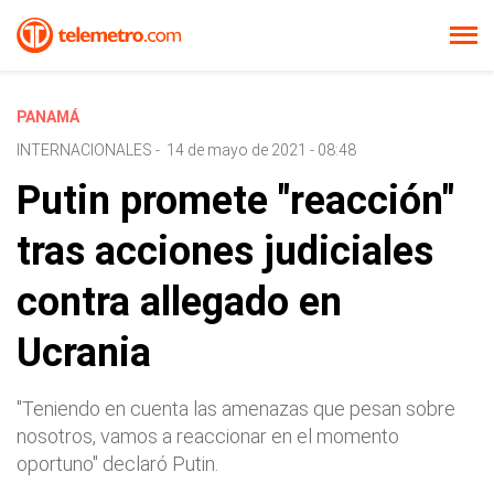
PANAMÁ
INTERNACIONALES
-
14 de mayo de 2021 - 08:48
Putin promete "reacción"
tras acciones judiciales
contra allegado en
Ucrania
"Teniendo en cuenta las amenazas que pesan sobre
nosotros, vamos a reaccionar en el momento
oportuno" declaró Putin.