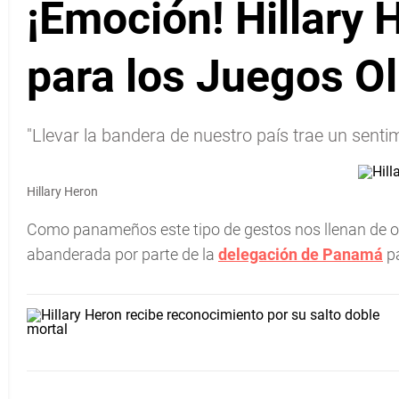
¡Emoción! Hillary
para los Juegos O
"Llevar la bandera de nuestro país trae un senti
Hillary Heron
Como panameños este tipo de gestos nos llenan de or
abanderada por parte de la
delegación de Panamá
pa