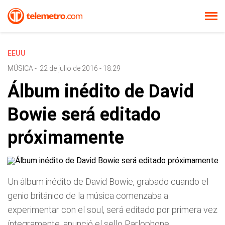
EEUU
MÚSICA
-
22 de julio de 2016 - 18:29
Álbum inédito de David
Bowie será editado
próximamente
Un álbum inédito de David Bowie, grabado cuando el
genio británico de la música comenzaba a
experimentar con el soul, será editado por primera vez
íntegramente, anunció el sello Parlophone.