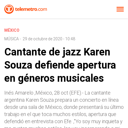
MÉXICO
MÚSICA
-
29 de octubre de 2020 - 10:48
Cantante de jazz Karen
Souza defiende apertura
en géneros musicales
Inés Amarelo ,México, 28 oct (EFE).- La cantante
argentina Karen Souza prepara un concierto en línea
desde una sala de México, donde presentará su último
trabajo en el que toca muchos estilos, apertura que
defendió en entrevista con Efe. ,"Yo soy muy inquieta y