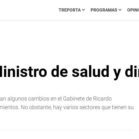
TREPORTA
PROGRAMAS
OPIN
nistro de salud y d
ban algunos cambios en el Gabinete de Ricardo
ientos. No obstante, hay varios sectores que tienen su