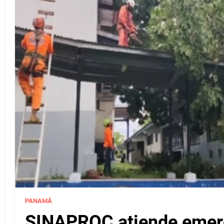
PANAMÁ
SINAPROC atiende emerg