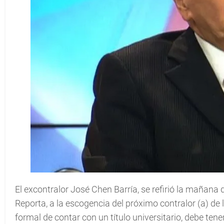
El excontralor José Chen Barría, se refirió la mañana 
Reporta, a la escogencia del próximo contralor (a) de la
formal de contar con un título universitario, debe tene