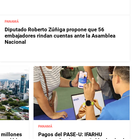
PANAMÁ
Diputado Roberto Zúñiga propone que 56
embajadores rindan cuentas ante la Asamblea
Nacional
PANAMÁ
 millones
Pagos del PASE-U: IFARHU