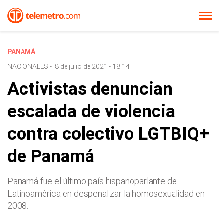
PANAMÁ
NACIONALES
-
8 de julio de 2021 - 18:14
Activistas denuncian
escalada de violencia
contra colectivo LGTBIQ+
de Panamá
Panamá fue el último país hispanoparlante de
Latinoamérica en despenalizar la homosexualidad en
2008.