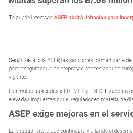
Multas superan los B/.68 millo
Te puede interesar:
ASEP abrirá licitación para incor
Según detalló la ASEP, las sanciones forman parte de 
para asegurar que las empresas concesionarias cump
vigente.
Las multas aplicadas a EDEMET y EDECHI superan en c
elevadas impuestas por el regulador en materia de dist
ASEP exige mejoras en el servi
La entidad reiteró que continuará vigilando el desem