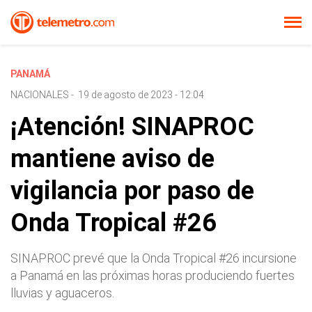
PANAMÁ
NACIONALES
-
19 de agosto de 2023 - 12:04
¡Atención! SINAPROC
mantiene aviso de
vigilancia por paso de
Onda Tropical #26
SINAPROC prevé que la Onda Tropical #26 incursione
a Panamá en las próximas horas produciendo fuertes
lluvias y aguaceros.