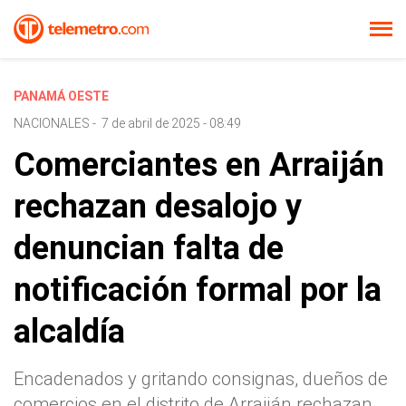
PANAMÁ OESTE
NACIONALES
-
7 de abril de 2025 - 08:49
Comerciantes en Arraiján
rechazan desalojo y
denuncian falta de
notificación formal por la
alcaldía
Encadenados y gritando consignas, dueños de
comercios en el distrito de Arraiján rechazan