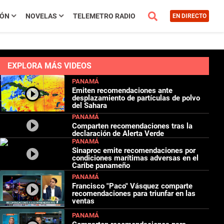
IÓN
NOVELAS
TELEMETRO RADIO
EN DIRECTO
EXPLORA MÁS VIDEOS
PANAMÁ
Emiten recomendaciones ante
desplazamiento de partículas de polvo
del Sahara
PANAMÁ
Comparten recomendaciones tras la
declaración de Alerta Verde
PANAMÁ
Sinaproc emite recomendaciones por
condiciones marítimas adversas en el
Caribe panameño
PANAMÁ
Francisco "Paco" Vásquez comparte
recomendaciones para triunfar en las
ventas
PANAMÁ