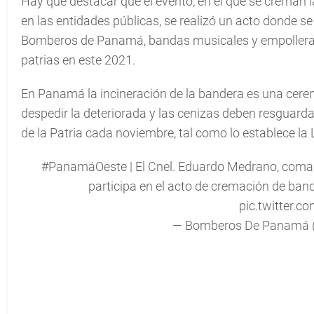
Hay que destacar que el evento, en el que se creman la
en las entidades públicas, se realizó un acto donde s
Bomberos de Panamá, bandas musicales y empollerada
patrias en este 2021.
En Panamá la incineración de la bandera es una cerem
despedir la deteriorada y las cenizas deben resguarda
de la Patria cada noviembre, tal como lo establece la
#PanamáOeste
| El Cnel. Eduardo Medrano, coman
participa en el acto de cremación de band
pic.twitter.
— Bomberos De Panamá