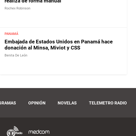
realiza de forma manual
Rochex Robinson
PANAMÁ
Embajada de Estados Unidos en Panamá hace
donación al Minsa, Miviot y CSS
Benita De León
GRAMAS
OPINIÓN
NOVELAS
TELEMETRO RADIO