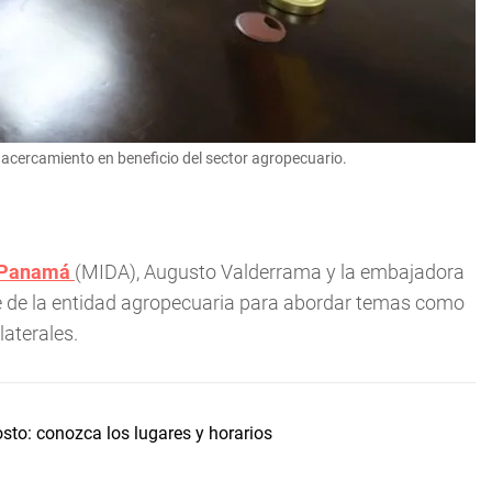
acercamiento en beneficio del sector agropecuario.
Panamá
(MIDA), Augusto Valderrama y la embajadora
de de la entidad agropecuaria para abordar temas como
laterales.
sto: conozca los lugares y horarios