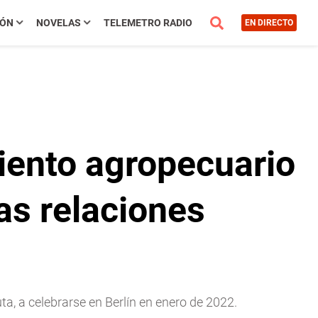
IÓN
NOVELAS
TELEMETRO RADIO
EN DIRECTO
iento agropecuario
las relaciones
a, a celebrarse en Berlín en enero de 2022.