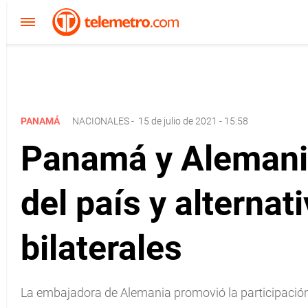
PANAMÁ
NACIONALES
-
15 de julio de 2021 - 15:58
Panamá y Alemania
del país y alternat
bilaterales
La embajadora de Alemania promovió la participación d