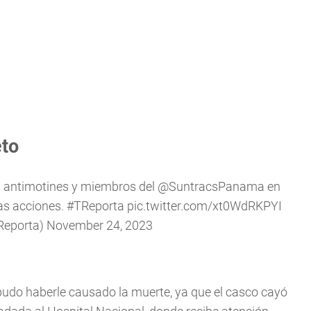
eto
s antimotines y miembros del
@SuntracsPanama
en
as acciones.
#TReporta
pic.twitter.com/xt0WdRKPYI
Reporta)
November 24, 2023
l pudo haberle causado la muerte, ya que el casco cayó