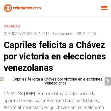
CARACAS
(NO USAR) VENEZUELA 2012
-
8 de octubre de 2012 - 00:15
Capriles felicita a Chávez
por victoria en elecciones
venezolanas
CARACAS
(AFP).
El candidato presidencial de la
oposición venezolana, Henrique Capriles Radonski,
felicitó al mandatario Hugo Chávez por su reelección