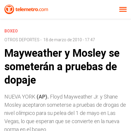
BOXEO
OTROS DEPORTES
-
18 de marzo de 2010 - 17:47
Mayweather y Mosley se
someterán a pruebas de
dopaje
NUEVA YORK
(AP).
Floyd Mayweather Jr. y Shane
Mosley aceptaron someterse a pruebas de drogas de
nivel olímpico para su pelea del 1 de mayo en Las
Vegas, lo que esperan que se convierte en la nueva
norma en el boxeo.