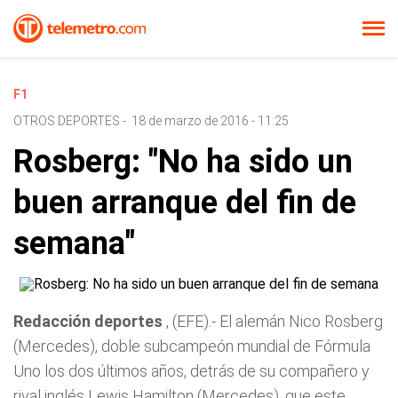
F1
OTROS DEPORTES
-
18 de marzo de 2016 - 11:25
Rosberg: "No ha sido un
buen arranque del fin de
semana"
Redacción deportes
, (EFE).- El alemán Nico Rosberg
(Mercedes), doble subcampeón mundial de Fórmula
Uno los dos últimos años, detrás de su compañero y
rival inglés Lewis Hamilton (Mercedes), que este