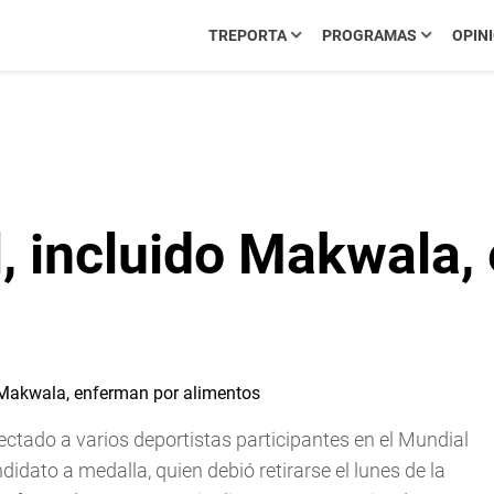
TREPORTA
PROGRAMAS
OPIN
, incluido Makwala,
ctado a varios deportistas participantes en el Mundial
idato a medalla, quien debió retirarse el lunes de la