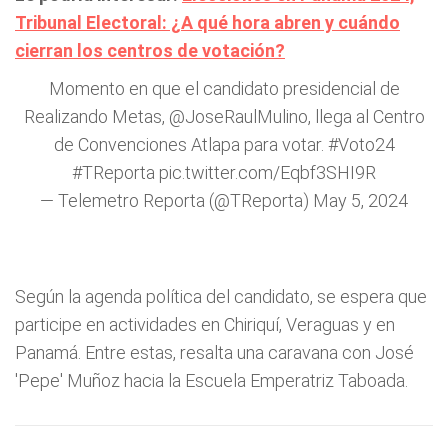
Tribunal Electoral: ¿A qué hora abren y cuándo
cierran los centros de votación?
Momento en que el candidato presidencial de
Realizando Metas,
@JoseRaulMulino
, llega al Centro
de Convenciones Atlapa para votar.
#Voto24
#TReporta
pic.twitter.com/Eqbf3SHI9R
— Telemetro Reporta (@TReporta)
May 5, 2024
Según la agenda política del candidato, se espera que
participe en actividades en Chiriquí, Veraguas y en
Panamá. Entre estas, resalta una caravana con José
'Pepe' Muñoz hacia la Escuela Emperatriz Taboada.