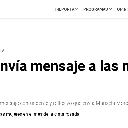
TREPORTA
PROGRAMAS
OPIN
:19
nvía mensaje a las 
el mensaje contundente y reflexivo que envía Marisela M