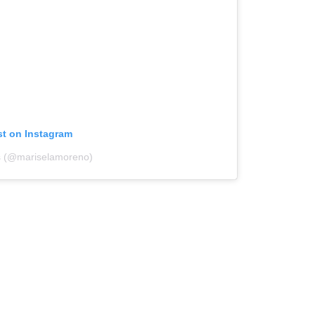
st on Instagram
 s (@mariselamoreno)