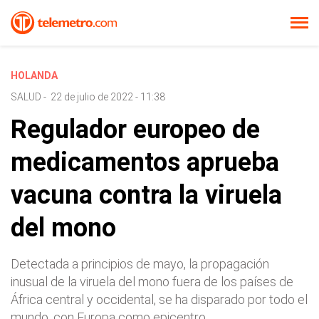
HOLANDA
SALUD
-
22 de julio de 2022 - 11:38
Regulador europeo de
medicamentos aprueba
vacuna contra la viruela
del mono
Detectada a principios de mayo, la propagación
inusual de la viruela del mono fuera de los países de
África central y occidental, se ha disparado por todo el
mundo, con Europa como epicentro.