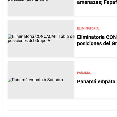
amenazas; Fepafu
ELIMINATORIA.
Eliminatoria CO
posiciones del G
PANAMÁ.
Panamá empata co