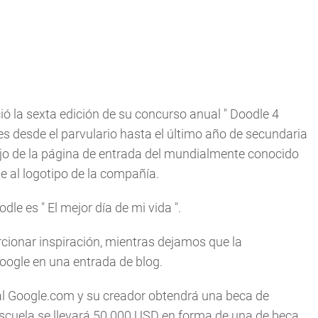
ió la sexta edición de su concurso anual "
Doodle 4
es desde el parvulario hasta el último año de secundaria
bujo de la página de entrada del mundialmente conocido
 al logotipo de la compañía.
odle es "
El mejor día de mi vida
".
onar inspiración, mientras dejamos que la
 Google en una entrada de blog.
l Google.com y su creador obtendrá una beca de
 escuela se llevará 50.000 USD en forma de una de beca