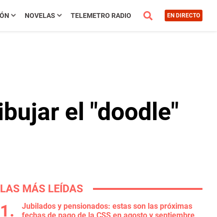
IÓN
NOVELAS
TELEMETRO RADIO
EN DIRECTO
bujar el "doodle"
LAS MÁS LEÍDAS
Jubilados y pensionados: estas son las próximas
fechas de pago de la CSS en agosto y septiembre