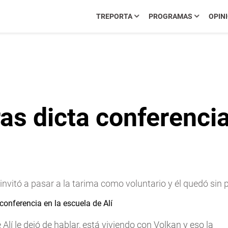
TREPORTA
PROGRAMAS
OPIN
s dicta conferencia
o invitó a pasar a la tarima como voluntario y él quedó sin 
lí le dejó de hablar, está viviendo con Volkan y eso la