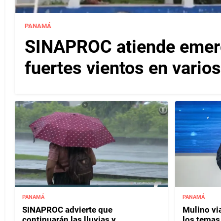
PANAMÁ
SINAPROC atiende emerg
fuertes vientos en varios
PANAMÁ
PANAMÁ
SINAPROC advierte que
Mulino vi
continuarán las lluvias y
los temas