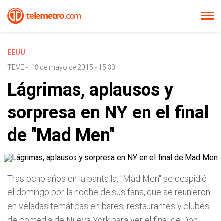
EEUU
TEVE
-
18 de mayo de 2015 - 15:33
Lágrimas, aplausos y
sorpresa en NY en el final
de "Mad Men"
Tras ocho años en la pantalla, "Mad Men" se despidió
el domingo por la noche de sus fans, que se reunieron
en veladas temáticas en bares, restaurantes y clubes
de comedia de Nueva York para ver el final de Don