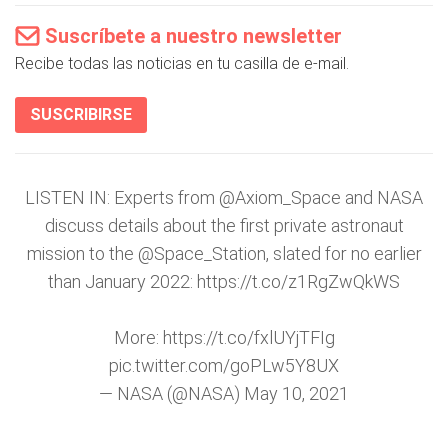
Suscríbete a nuestro newsletter
Recibe todas las noticias en tu casilla de e-mail.
SUSCRIBIRSE
LISTEN IN: Experts from
@Axiom_Space
and NASA
discuss details about the first private astronaut
mission to the
@Space_Station
, slated for no earlier
than January 2022:
https://t.co/z1RgZwQkWS
More:
https://t.co/fxlUYjTFIg
pic.twitter.com/goPLw5Y8UX
— NASA (@NASA)
May 10, 2021