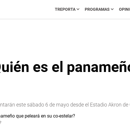
TREPORTA
PROGRAMAS
OPIN
Quién es el panameñ
rentarán este sábado 6 de mayo desde el Estadio Akron de
?