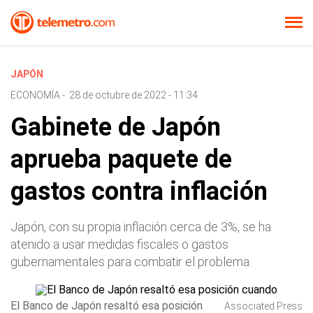
JAPÓN
ECONOMÍA
-
28 de octubre de 2022 - 11:34
Gabinete de Japón
aprueba paquete de
gastos contra inflación
Japón, con su propia inflación cerca de 3%, se ha
atenido a usar medidas fiscales o gastos
gubernamentales para combatir el problema.
El Banco de Japón resaltó esa posición
Associated Press