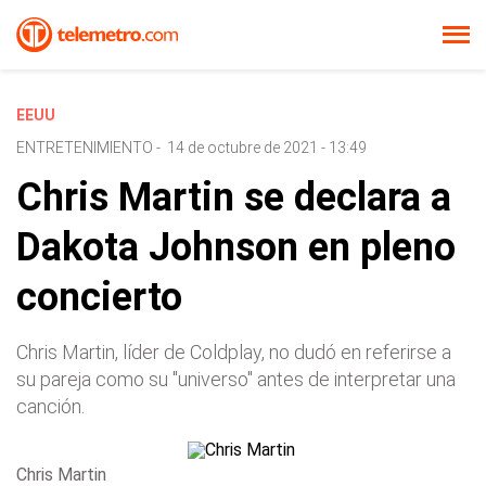
EEUU
ENTRETENIMIENTO
-
14 de octubre de 2021 - 13:49
Chris Martin se declara a
Dakota Johnson en pleno
concierto
Chris Martin, líder de Coldplay, no dudó en referirse a
su pareja como su "universo" antes de interpretar una
canción.
Chris Martin