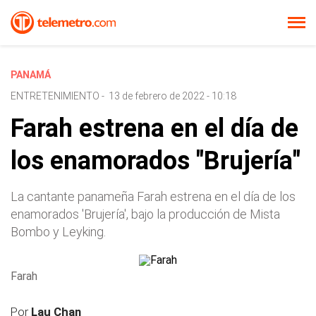
PANAMÁ
ENTRETENIMIENTO
-
13 de febrero de 2022 - 10:18
Farah estrena en el día de
los enamorados "Brujería"
La cantante panameña Farah estrena en el día de los
enamorados 'Brujería', bajo la producción de Mista
Bombo y Leyking.
Farah
Por
Lau Chan