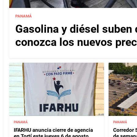
PANAMÁ
Gasolina y diésel suben 
conozca los nuevos pre
PANAMÁ
PANAMÁ
IFARHU anuncia cierre de agencia
Corredor S
en Tortí este jueves 6 de agosto
de semana