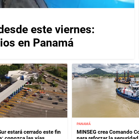
desde este viernes:
cios en Panamá
PANAMÁ
ur estará cerrado este fin
MINSEG crea Comando Co
: conozca las vías
para reforzar la seguridad