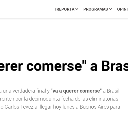
TREPORTA
PROGRAMAS
OPIN
erer comerse" a Bras
a una verdadera final y
"va a querer comerse"
a Brasil
renten por la decimoquinta fecha de las eliminatorias
o Carlos Tevez al llegar hoy lunes a Buenos Aires para